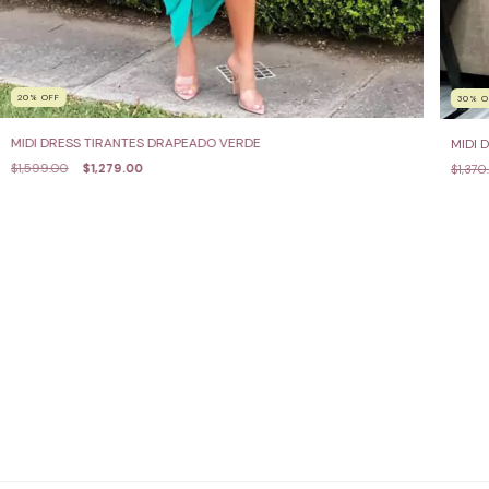
20
%
OFF
30
%
O
MIDI DRESS TIRANTES DRAPEADO VERDE
MIDI 
$1,599.00
$1,279.00
$1,370