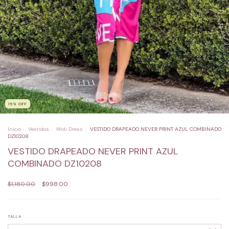
15
%
OFF
Inicio
.
Vestidos
.
Midi Dress
.
VESTIDO DRAPEADO NEVER PRINT AZUL COMBINADO
DZ10208
VESTIDO DRAPEADO NEVER PRINT AZUL
COMBINADO DZ10208
$1,180.00
$998.00
TALLA