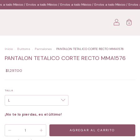
nvíos a todo México / Envíos a todo México / Envíos a todo México / Envíos a todo México / Env
0
Inicio
.
Buttoms
.
Pantalones
.
PANTALON TETALICO CORTE RECTO MMA1576
PANTALON TETALICO CORTE RECTO MMA1576
$1,297.00
TALLA
¡No te lo pierdas, es el último!