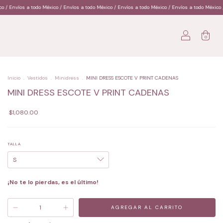
 Envíos a todo México / Envíos a todo México / Envíos a todo México / Envíos a todo México / E
0
Inicio
.
Vestidos
.
Minidress
.
MINI DRESS ESCOTE V PRINT CADENAS
MINI DRESS ESCOTE V PRINT CADENAS
$1,080.00
TALLA
¡No te lo pierdas, es el último!