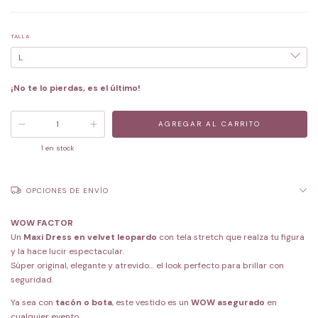
TALLA
¡No te lo pierdas, es el último!
1
en stock
OPCIONES DE ENVÍO
WOW FACTOR
Un
Maxi Dress en velvet leopardo
con tela stretch que realza tu figura
y la hace lucir espectacular.
Súper original, elegante y atrevido… el look perfecto para brillar con
seguridad.
Ya sea con
tacón o bota
, este vestido es un
WOW asegurado
en
cualquier evento.