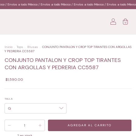
xico / Envíos a todo México / Envíos a todo México / Envíos a todo México / Envíos a todo Méxi
0
Inicio
.
Tops
.
Blusas
.
CONJUNTO PANTALON Y CROP TOP TIRANTES CON ARGOLLAS
Y PEDRERIA CC5587
CONJUNTO PANTALON Y CROP TOP TIRANTES
CON ARGOLLAS Y PEDRERIA CC5587
$1,590.00
TALLA
2
en stock