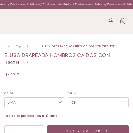
/ Envíos a todo México / Envíos a todo México / Envíos a todo México / Envíos a todo México / 
0
Inicio
.
Tops
.
Blusas
.
BLUSA DRAPEADA HOMBROS CAIDOS CON TIRANTES
BLUSA DRAPEADA HOMBROS CAIDOS CON
TIRANTES
$927.00
COLOR
TALLA
¡No te lo pierdas, es el último!