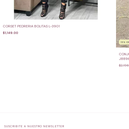
CORSET PEDRERIA BOLITAS L-3901
$1,149.00
15
%
O
CONJ
J889
$2,198
SUSCRIBITE A NUESTRO NEWSLETTER